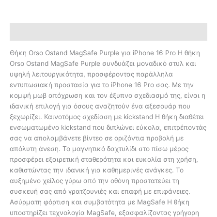
Description
Θήκη Orso Ostand MagSafe Purple για iPhone 16 Pro Η θήκη
Orso Ostand MagSafe Purple συνδυάζει μοναδικό στυλ και
υψηλή λειτουργικότητα, προσφέροντας παράλληλα
εντυπωσιακή προστασία για το iPhone 16 Pro σας. Με την
κομψή μωβ απόχρωση και τον έξυπνο σχεδιασμό της, είναι η
ιδανική επιλογή για όσους αναζητούν ένα αξεσουάρ που
ξεχωρίζει. Καινοτόμος σχεδίαση με kickstand Η θήκη διαθέτει
ενσωματωμένο kickstand που διπλώνει εύκολα, επιτρέποντάς
σας να απολαμβάνετε βίντεο σε οριζόντια προβολή με
απόλυτη άνεση. Το μαγνητικό δαχτυλίδι στο πίσω μέρος
προσφέρει εξαιρετική σταθερότητα και ευκολία στη χρήση,
καθιστώντας την ιδανική για καθημερινές ανάγκες. Το
αυξημένο χείλος γύρω από την οθόνη προστατεύει τη
συσκευή σας από γρατζουνιές και επαφή με επιφάνειες.
Ασύρματη φόρτιση και συμβατότητα με MagSafe Η θήκη
υποστηρίζει τεχνολογία MagSafe, εξασφαλίζοντας γρήγορη