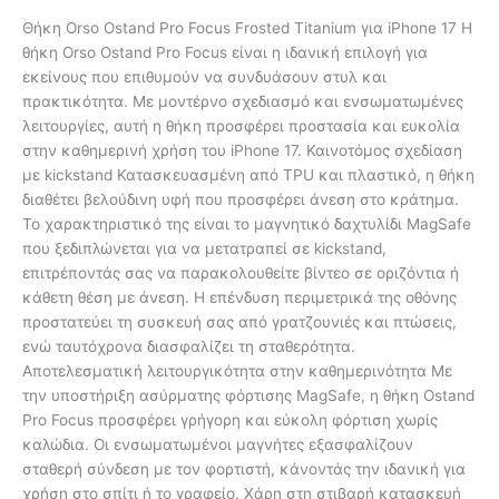
Θήκη Orso Ostand Pro Focus Frosted Titanium για iPhone 17 Η
θήκη Orso Ostand Pro Focus είναι η ιδανική επιλογή για
εκείνους που επιθυμούν να συνδυάσουν στυλ και
πρακτικότητα. Με μοντέρνο σχεδιασμό και ενσωματωμένες
λειτουργίες, αυτή η θήκη προσφέρει προστασία και ευκολία
στην καθημερινή χρήση του iPhone 17. Καινοτόμος σχεδίαση
με kickstand Κατασκευασμένη από TPU και πλαστικό, η θήκη
διαθέτει βελούδινη υφή που προσφέρει άνεση στο κράτημα.
Το χαρακτηριστικό της είναι το μαγνητικό δαχτυλίδι MagSafe
που ξεδιπλώνεται για να μετατραπεί σε kickstand,
επιτρέποντάς σας να παρακολουθείτε βίντεο σε οριζόντια ή
κάθετη θέση με άνεση. Η επένδυση περιμετρικά της οθόνης
προστατεύει τη συσκευή σας από γρατζουνιές και πτώσεις,
ενώ ταυτόχρονα διασφαλίζει τη σταθερότητα.
Αποτελεσματική λειτουργικότητα στην καθημερινότητα Με
την υποστήριξη ασύρματης φόρτισης MagSafe, η θήκη Ostand
Pro Focus προσφέρει γρήγορη και εύκολη φόρτιση χωρίς
καλώδια. Οι ενσωματωμένοι μαγνήτες εξασφαλίζουν
σταθερή σύνδεση με τον φορτιστή, κάνοντάς την ιδανική για
χρήση στο σπίτι ή το γραφείο. Χάρη στη στιβαρή κατασκευή