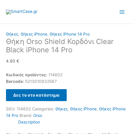
Skip
to
content
Θήκες
,
Θήκες iPhone
,
Θήκες iPhone 14 Pro
Θήκη Orso Shield Κορδόνι Clear
Black iPhone 14 Pro
4.90
€
Κωδικός προϊόντος:
114602
Barcode:
5213010932567
Δες το στο κατάστημα
SKU:
114602
Categories:
Θήκες
,
Θήκες iPhone
,
Θήκες iPhone
14 Pro
Brand:
Orso
Description