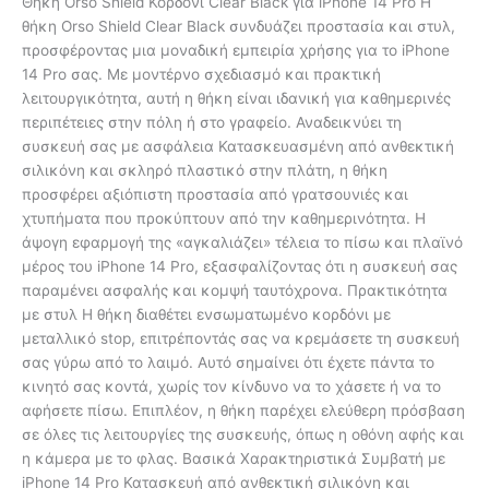
Θήκη Orso Shield Κορδόνι Clear Black για iPhone 14 Pro Η
θήκη Orso Shield Clear Black συνδυάζει προστασία και στυλ,
προσφέροντας μια μοναδική εμπειρία χρήσης για το iPhone
14 Pro σας. Με μοντέρνο σχεδιασμό και πρακτική
λειτουργικότητα, αυτή η θήκη είναι ιδανική για καθημερινές
περιπέτειες στην πόλη ή στο γραφείο. Αναδεικνύει τη
συσκευή σας με ασφάλεια Κατασκευασμένη από ανθεκτική
σιλικόνη και σκληρό πλαστικό στην πλάτη, η θήκη
προσφέρει αξιόπιστη προστασία από γρατσουνιές και
χτυπήματα που προκύπτουν από την καθημερινότητα. Η
άψογη εφαρμογή της «αγκαλιάζει» τέλεια το πίσω και πλαϊνό
μέρος του iPhone 14 Pro, εξασφαλίζοντας ότι η συσκευή σας
παραμένει ασφαλής και κομψή ταυτόχρονα. Πρακτικότητα
με στυλ Η θήκη διαθέτει ενσωματωμένο κορδόνι με
μεταλλικό stop, επιτρέποντάς σας να κρεμάσετε τη συσκευή
σας γύρω από το λαιμό. Αυτό σημαίνει ότι έχετε πάντα το
κινητό σας κοντά, χωρίς τον κίνδυνο να το χάσετε ή να το
αφήσετε πίσω. Επιπλέον, η θήκη παρέχει ελεύθερη πρόσβαση
σε όλες τις λειτουργίες της συσκευής, όπως η οθόνη αφής και
η κάμερα με το φλας. Βασικά Χαρακτηριστικά Συμβατή με
iPhone 14 Pro Κατασκευή από ανθεκτική σιλικόνη και