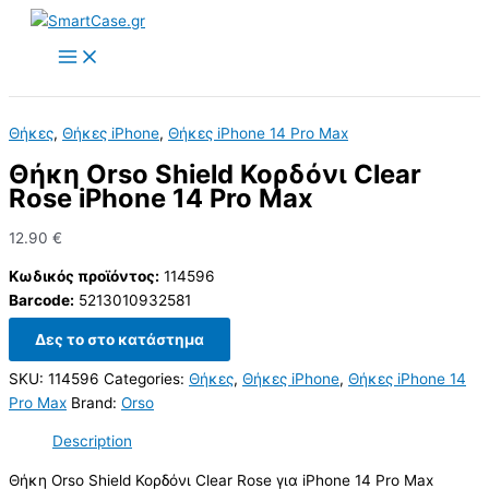
Skip
to
content
Θήκες
,
Θήκες iPhone
,
Θήκες iPhone 14 Pro Max
Θήκη Orso Shield Κορδόνι Clear
Rose iPhone 14 Pro Max
12.90
€
Κωδικός προϊόντος:
114596
Barcode:
5213010932581
Δες το στο κατάστημα
SKU:
114596
Categories:
Θήκες
,
Θήκες iPhone
,
Θήκες iPhone 14
Pro Max
Brand:
Orso
Description
Θήκη Orso Shield Κορδόνι Clear Rose για iPhone 14 Pro Max