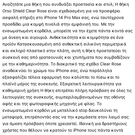
Αναζητάτε μια θήκη που συνδυάζει προστασία και στυλ; Η θήκη
Orso Shield Clear Rose είναι σχεδιασμένη για να προσφέρει
ασφαλή στήριξη στο iPhone 14 Pro Max σας, ενώ ταυτόχρονα
προσδίδει μια κομψή πινελιά στην εμφάνισή του. Με την
ενσωματωμένη κορδέλα, μπορείτε να την έχετε πάντα κοντά σας
με άνεση και σιγουριά. Ανθεκτικότητα και κομψότητα σε ένα
προϊόν Κατασκευασμένη από ανθεκτική σιλικόνη περιμετρικά
και σκληρό πλαστικό στην πλάτη, αυτή η θήκη προστατεύει τη
συσκευή σας από γρατσουνιές και χτυπήματα που συμβαδίζουν
με την καθημερινότητα. Το διακριτικό της σχέδιο Clear Rose
αναδεικνύει το χρώμα του iPhone σας, ενώ παράλληλα
εξασφαλίζει τέλεια εφαρμογή που καλύπτει το πίσω και το
πλαϊνό μέρος της συσκευής. Εξαιρετική λειτουργικότητα για
καθημερινή χρήση Η θήκη επιτρέπει πλήρη πρόσβαση σε όλες τις
λειτουργίες της συσκευής, συμπεριλαμβανομένων της οθόνης
αφής και της φωτογραφικής μηχανής με φλας. Το
ενσωματωμένο κορδόνι με μεταλλικό stop διευκολύνει τη
μεταφορά, επιτρέποντάς σας να την κρεμάσετε στον λαιμό σας
για άμεση πρόσβαση όποτε χρειαστεί. Ιδανική για δραστήριους
χρήστες που θέλουν να κρατούν το iPhone τους πάντα κοντά