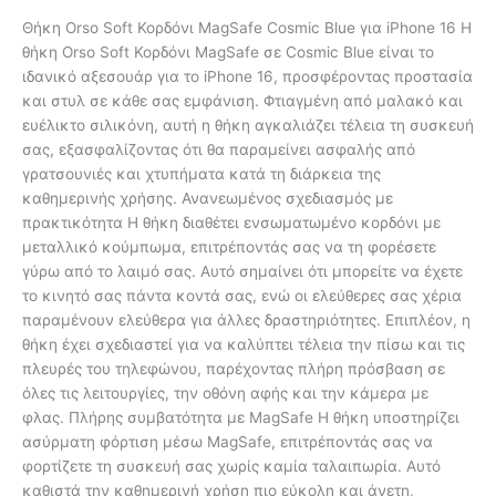
Θήκη Orso Soft Κορδόνι MagSafe Cosmic Blue για iPhone 16 Η
θήκη Orso Soft Κορδόνι MagSafe σε Cosmic Blue είναι το
ιδανικό αξεσουάρ για το iPhone 16, προσφέροντας προστασία
και στυλ σε κάθε σας εμφάνιση. Φτιαγμένη από μαλακό και
ευέλικτο σιλικόνη, αυτή η θήκη αγκαλιάζει τέλεια τη συσκευή
σας, εξασφαλίζοντας ότι θα παραμείνει ασφαλής από
γρατσουνιές και χτυπήματα κατά τη διάρκεια της
καθημερινής χρήσης. Ανανεωμένος σχεδιασμός με
πρακτικότητα Η θήκη διαθέτει ενσωματωμένο κορδόνι με
μεταλλικό κούμπωμα, επιτρέποντάς σας να τη φορέσετε
γύρω από το λαιμό σας. Αυτό σημαίνει ότι μπορείτε να έχετε
το κινητό σας πάντα κοντά σας, ενώ οι ελεύθερες σας χέρια
παραμένουν ελεύθερα για άλλες δραστηριότητες. Επιπλέον, η
θήκη έχει σχεδιαστεί για να καλύπτει τέλεια την πίσω και τις
πλευρές του τηλεφώνου, παρέχοντας πλήρη πρόσβαση σε
όλες τις λειτουργίες, την οθόνη αφής και την κάμερα με
φλας. Πλήρης συμβατότητα με MagSafe Η θήκη υποστηρίζει
ασύρματη φόρτιση μέσω MagSafe, επιτρέποντάς σας να
φορτίζετε τη συσκευή σας χωρίς καμία ταλαιπωρία. Αυτό
καθιστά την καθημερινή χρήση πιο εύκολη και άνετη,