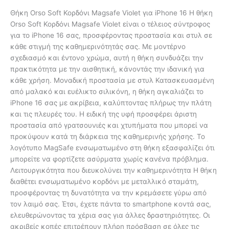
Θήκη Orso Soft Κορδόνι Magsafe Violet για iPhone 16 Η θήκη
Orso Soft Κορδόνι Magsafe Violet είναι ο τέλειος σύντροφος
για το iPhone 16 σας, προσφέροντας προστασία και στυλ σε
κάθε στιγμή της καθημερινότητάς σας. Με μοντέρνο
σχεδιασμό και έντονο χρώμα, αυτή η θήκη συνδυάζει την
πρακτικότητα με την αισθητική, κάνοντάς την ιδανική για
κάθε χρήση. Μοναδική προστασία με στυλ Κατασκευασμένη
από μαλακό και ευέλικτο σιλικόνη, η θήκη αγκαλιάζει το
iPhone 16 σας με ακρίβεια, καλύπτοντας πλήρως την πλάτη
και τις πλευρές του. Η ειδική της υφή προσφέρει άριστη
προστασία από γρατσουνιές και χτυπήματα που μπορεί να
προκύψουν κατά τη διάρκεια της καθημερινής χρήσης. Το
λογότυπο MagSafe ενσωματωμένο στη θήκη εξασφαλίζει ότι
μπορείτε να φορτίζετε ασύρματα χωρίς κανένα πρόβλημα.
Λειτουργικότητα που διευκολύνει την καθημερινότητα Η θήκη
διαθέτει ενσωματωμένο κορδόνι με μεταλλικό σταμάτη,
προσφέροντας τη δυνατότητα να την κρεμάσετε γύρω από
τον λαιμό σας. Έτσι, έχετε πάντα το smartphone κοντά σας,
ελευθερώνοντας τα χέρια σας για άλλες δραστηριότητες. Οι
ακριβείς κοπές επιτρέπουν πλήρη πρόσβαση σε όλες τις