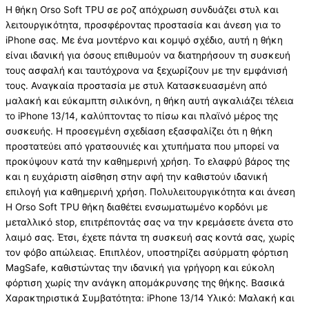
Η θήκη Orso Soft TPU σε ροζ απόχρωση συνδυάζει στυλ και
λειτουργικότητα, προσφέροντας προστασία και άνεση για το
iPhone σας. Με ένα μοντέρνο και κομψό σχέδιο, αυτή η θήκη
είναι ιδανική για όσους επιθυμούν να διατηρήσουν τη συσκευή
τους ασφαλή και ταυτόχρονα να ξεχωρίζουν με την εμφάνισή
τους. Αναγκαία προστασία με στυλ Κατασκευασμένη από
μαλακή και εύκαμπτη σιλικόνη, η θήκη αυτή αγκαλιάζει τέλεια
το iPhone 13/14, καλύπτοντας το πίσω και πλαϊνό μέρος της
συσκευής. Η προσεγμένη σχεδίαση εξασφαλίζει ότι η θήκη
προστατεύει από γρατσουνιές και χτυπήματα που μπορεί να
προκύψουν κατά την καθημερινή χρήση. Το ελαφρύ βάρος της
και η ευχάριστη αίσθηση στην αφή την καθιστούν ιδανική
επιλογή για καθημερινή χρήση. Πολυλειτουργικότητα και άνεση
Η Orso Soft TPU θήκη διαθέτει ενσωματωμένο κορδόνι με
μεταλλικό stop, επιτρέποντάς σας να την κρεμάσετε άνετα στο
λαιμό σας. Έτσι, έχετε πάντα τη συσκευή σας κοντά σας, χωρίς
τον φόβο απώλειας. Επιπλέον, υποστηρίζει ασύρματη φόρτιση
MagSafe, καθιστώντας την ιδανική για γρήγορη και εύκολη
φόρτιση χωρίς την ανάγκη απομάκρυνσης της θήκης. Βασικά
Χαρακτηριστικά Συμβατότητα: iPhone 13/14 Υλικό: Μαλακή και