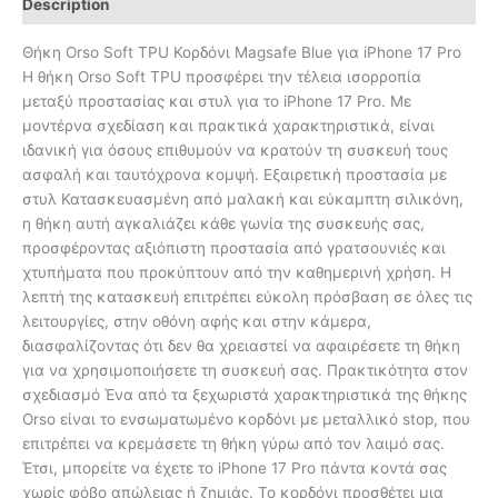
Description
Θήκη Orso Soft TPU Κορδόνι Magsafe Blue για iPhone 17 Pro
Η θήκη Orso Soft TPU προσφέρει την τέλεια ισορροπία
μεταξύ προστασίας και στυλ για το iPhone 17 Pro. Με
μοντέρνα σχεδίαση και πρακτικά χαρακτηριστικά, είναι
ιδανική για όσους επιθυμούν να κρατούν τη συσκευή τους
ασφαλή και ταυτόχρονα κομψή. Εξαιρετική προστασία με
στυλ Κατασκευασμένη από μαλακή και εύκαμπτη σιλικόνη,
η θήκη αυτή αγκαλιάζει κάθε γωνία της συσκευής σας,
προσφέροντας αξιόπιστη προστασία από γρατσουνιές και
χτυπήματα που προκύπτουν από την καθημερινή χρήση. Η
λεπτή της κατασκευή επιτρέπει εύκολη πρόσβαση σε όλες τις
λειτουργίες, στην οθόνη αφής και στην κάμερα,
διασφαλίζοντας ότι δεν θα χρειαστεί να αφαιρέσετε τη θήκη
για να χρησιμοποιήσετε τη συσκευή σας. Πρακτικότητα στον
σχεδιασμό Ένα από τα ξεχωριστά χαρακτηριστικά της θήκης
Orso είναι το ενσωματωμένο κορδόνι με μεταλλικό stop, που
επιτρέπει να κρεμάσετε τη θήκη γύρω από τον λαιμό σας.
Έτσι, μπορείτε να έχετε το iPhone 17 Pro πάντα κοντά σας
χωρίς φόβο απώλειας ή ζημιάς. Το κορδόνι προσθέτει μια