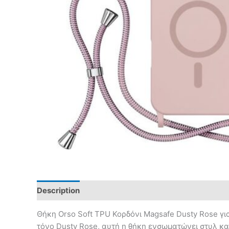
Description
Θήκη Orso Soft TPU Κορδόνι Magsafe Dusty Rose γι
τόνο Dusty Rose, αυτή η θήκη ενσωματώνει στυλ και 