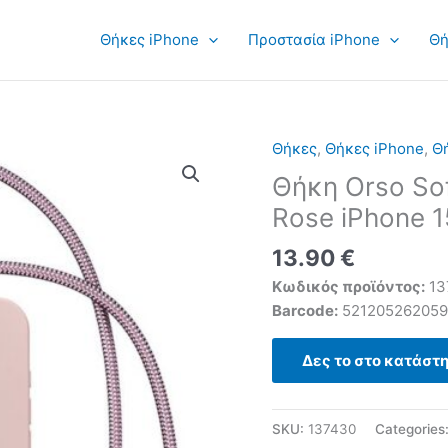
Θήκες iPhone
Προστασία iPhone
Θή
Θήκες
,
Θήκες iPhone
,
Θή
Θήκη Orso So
Rose iPhone 1
13.90
€
Κωδικός προϊόντος:
13
Barcode:
52120526205
Δες το στο κατάστ
SKU:
137430
Categories