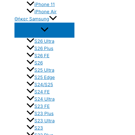
iPhone 11
iPhone Air
Θήκες Samsung
S26 Ultra
S26 Plus
S26 FE
S26
S25 Ultra
S25 Edge
S24/S25
S24 FE
S24 Ultra
S23 FE
S23 Plus
S23 Ultra
S23