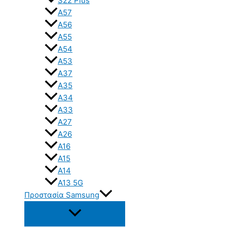
S22 Plus
A57
A56
A55
A54
A53
A37
A35
A34
A33
A27
A26
A16
A15
A14
A13 5G
Προστασία Samsung