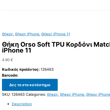
Search
Θήκες
,
Θήκες iPhone
,
Θήκες iPhone 11
Θήκη Orso Soft TPU Κορδόνι Matc
iPhone 11
4.90
€
Κωδικός προϊόντος:
126463
Barcode:
Δες το στο κατάστημα
SKU:
126463
Categories:
Θήκες
,
Θήκες iPhone
,
Θήκες iPhone
Description