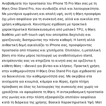
Αναβαθμίστε την προστασία του iPhone 15 Pro Max σας με τη
θήκη Orso Stand Pro, που συνδυάζει στυλ και λειτουργικότητα.
Με μοντέρνα εμφάνιση και απαλή υφή, αυτή η θήκη προσφέρει
όχι μόνο ασφάλεια για τη συσκευή σας, αλλά και ευκολία στη
χρήση καθημερινά. Καινοτόμος σχεδίαση με πρακτικά
χαρακτηριστικά Κατασκευασμένη από μαλακό TPU, η θήκη
διαθέτει ματ soft-touch υφή που αποτρέπει δαχτυλιές και
γρατζουνιές, διατηρώντας την πάντα καθαρή. Η λεπτή αλλά
ανθεκτική δομή αγκαλιάζει το iPhone σας, προσφέροντας
προστασία από πτώσεις και χτυπήματα. Επιπλέον, η μεταλλική
βάση στο πίσω μέρος λειτουργεί ως αναδιπλούμενο stand,
επιτρέποντάς σας να στηρίζετε το κινητό σας σε οριζόντια ή
κάθετη θέση – ιδανικό για βίντεο και κλήσεις. Πρακτική χρήση
στην καθημερινότητα Η θήκη Orso Stand Pro έχει σχεδιαστεί για
να διευκολύνει την καθημερινότητά σας. Με ακρίβεια στα
ανοίγματα για κουμπιά, κάμερα και θύρες, έχετε πλήρη
πρόσβαση σε όλες τις λειτουργίες της συσκευής σας χωρίς να
χρειάζεται να αφαιρέσετε τη θήκη. Η αντικραδασμική προστασία
στις γωνίες και στην πλάτη εξασφαλίζει επιπλέον ασφάλεια
κατά τη διάρκεια της χρήσης. Βασικά Χαρακτηριστικά Υφή: Ματ