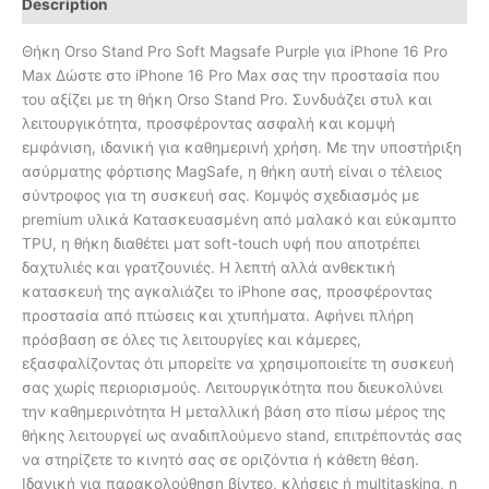
Description
Θήκη Orso Stand Pro Soft Magsafe Purple για iPhone 16 Pro
Max Δώστε στο iPhone 16 Pro Max σας την προστασία που
του αξίζει με τη θήκη Orso Stand Pro. Συνδυάζει στυλ και
λειτουργικότητα, προσφέροντας ασφαλή και κομψή
εμφάνιση, ιδανική για καθημερινή χρήση. Με την υποστήριξη
ασύρματης φόρτισης MagSafe, η θήκη αυτή είναι ο τέλειος
σύντροφος για τη συσκευή σας. Κομψός σχεδιασμός με
premium υλικά Κατασκευασμένη από μαλακό και εύκαμπτο
TPU, η θήκη διαθέτει ματ soft-touch υφή που αποτρέπει
δαχτυλιές και γρατζουνιές. Η λεπτή αλλά ανθεκτική
κατασκευή της αγκαλιάζει το iPhone σας, προσφέροντας
προστασία από πτώσεις και χτυπήματα. Αφήνει πλήρη
πρόσβαση σε όλες τις λειτουργίες και κάμερες,
εξασφαλίζοντας ότι μπορείτε να χρησιμοποιείτε τη συσκευή
σας χωρίς περιορισμούς. Λειτουργικότητα που διευκολύνει
την καθημερινότητα Η μεταλλική βάση στο πίσω μέρος της
θήκης λειτουργεί ως αναδιπλούμενο stand, επιτρέποντάς σας
να στηρίζετε το κινητό σας σε οριζόντια ή κάθετη θέση.
Ιδανική για παρακολούθηση βίντεο, κλήσεις ή multitasking, η