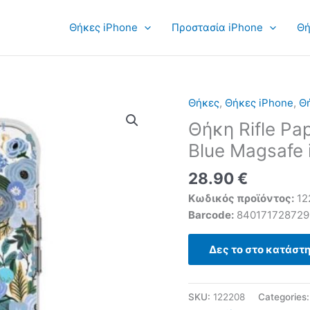
Θήκες iPhone
Προστασία iPhone
Θή
Θήκες
,
Θήκες iPhone
,
Θή
Θήκη Rifle Pa
Blue Magsafe 
28.90
€
Κωδικός προϊόντος:
12
Barcode:
840171728729
Δες το στο κατάστ
SKU:
122208
Categories