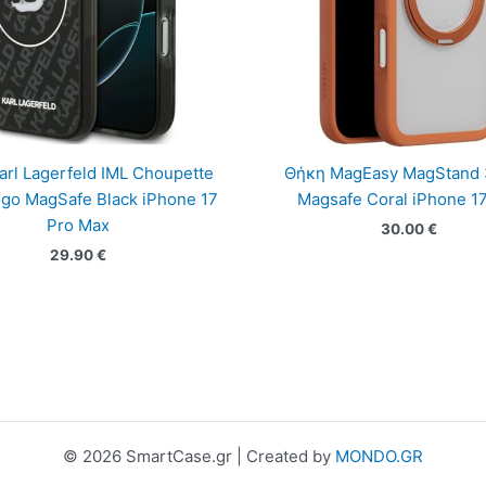
rl Lagerfeld IML Choupette
Θήκη MagEasy MagStand
go MagSafe Black iPhone 17
Magsafe Coral iPhone 1
Pro Max
30.00
€
29.90
€
© 2026 SmartCase.gr | Created by
MONDO.GR