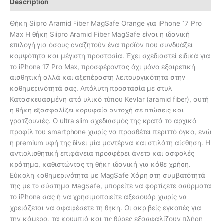
Description
Θήκη Siipro Aramid Fiber MagSafe Orange για iPhone 17 Pro
Max Η θήκη Siipro Aramid Fiber MagSafe είναι η ιδανική
επιλογή για όσους αναζητούν ένα προϊόν που συνδυάζει
κομψότητα και μέγιστη προστασία. Έχει σχεδιαστεί ειδικά για
το iPhone 17 Pro Max, προσφέροντας όχι μόνο εξαιρετική
αισθητική αλλά και αξεπέραστη λειτουργικότητα στην
καθημερινότητά σας. Απόλυτη προστασία με στυλ
Κατασκευασμένη από υλικό τύπου Kevlar (aramid fiber), αυτή
η θήκη εξασφαλίζει κορυφαία αντοχή σε πτώσεις και
γρατζουνιές. Ο ultra slim σχεδιασμός της κρατά το αρχικό
προφίλ του smartphone χωρίς να προσθέτει περιττό όγκο, ενώ
η premium υφή της δίνει μία μοντέρνα και στιλάτη αίσθηση. Η
αντιολισθητική επιφάνεια προσφέρει άνετο και ασφαλές
κράτημα, καθιστώντας τη θήκη ιδανική για κάθε χρήση.
Εύκολη καθημερινότητα με MagSafe Χάρη στη συμβατότητά
της με το σύστημα MagSafe, μπορείτε να φορτίζετε ασύρματα
το iPhone σας ή να χρησιμοποιείτε αξεσουάρ χωρίς να
χρειάζεται να αφαιρέσετε τη θήκη. Οι ακριβείς εγκοπές για
την κάμερα, τα κουμπιά και τις θύρες εξασφαλίζουν πλήρη