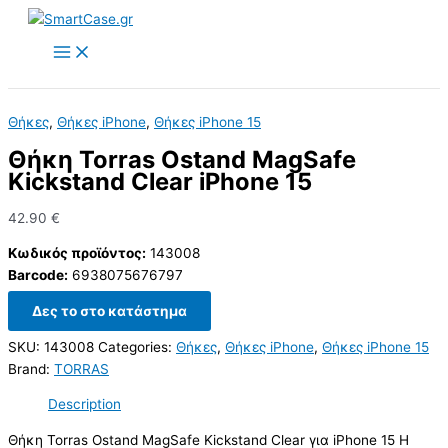
Skip
to
content
Θήκες
,
Θήκες iPhone
,
Θήκες iPhone 15
Θήκη Torras Ostand MagSafe
Kickstand Clear iPhone 15
42.90
€
Κωδικός προϊόντος:
143008
Barcode:
6938075676797
Δες το στο κατάστημα
SKU:
143008
Categories:
Θήκες
,
Θήκες iPhone
,
Θήκες iPhone 15
Brand:
TORRAS
Description
Θήκη Torras Ostand MagSafe Kickstand Clear για iPhone 15 Η