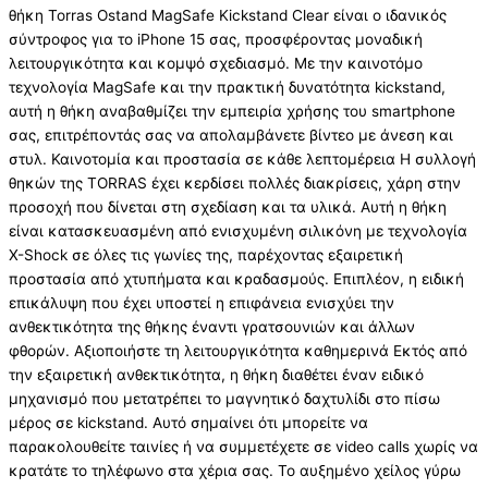
θήκη Torras Ostand MagSafe Kickstand Clear είναι ο ιδανικός
σύντροφος για το iPhone 15 σας, προσφέροντας μοναδική
λειτουργικότητα και κομψό σχεδιασμό. Με την καινοτόμο
τεχνολογία MagSafe και την πρακτική δυνατότητα kickstand,
αυτή η θήκη αναβαθμίζει την εμπειρία χρήσης του smartphone
σας, επιτρέποντάς σας να απολαμβάνετε βίντεο με άνεση και
στυλ. Καινοτομία και προστασία σε κάθε λεπτομέρεια Η συλλογή
θηκών της TORRAS έχει κερδίσει πολλές διακρίσεις, χάρη στην
προσοχή που δίνεται στη σχεδίαση και τα υλικά. Αυτή η θήκη
είναι κατασκευασμένη από ενισχυμένη σιλικόνη με τεχνολογία
X-Shock σε όλες τις γωνίες της, παρέχοντας εξαιρετική
προστασία από χτυπήματα και κραδασμούς. Επιπλέον, η ειδική
επικάλυψη που έχει υποστεί η επιφάνεια ενισχύει την
ανθεκτικότητα της θήκης έναντι γρατσουνιών και άλλων
φθορών. Αξιοποιήστε τη λειτουργικότητα καθημερινά Εκτός από
την εξαιρετική ανθεκτικότητα, η θήκη διαθέτει έναν ειδικό
μηχανισμό που μετατρέπει το μαγνητικό δαχτυλίδι στο πίσω
μέρος σε kickstand. Αυτό σημαίνει ότι μπορείτε να
παρακολουθείτε ταινίες ή να συμμετέχετε σε video calls χωρίς να
κρατάτε το τηλέφωνο στα χέρια σας. Το αυξημένο χείλος γύρω