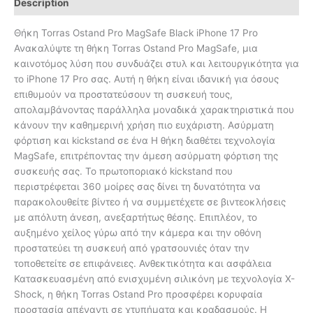
Description
Θήκη Torras Ostand Pro MagSafe Black iPhone 17 Pro
Ανακαλύψτε τη θήκη Torras Ostand Pro MagSafe, μια
καινοτόμος λύση που συνδυάζει στυλ και λειτουργικότητα για
το iPhone 17 Pro σας. Αυτή η θήκη είναι ιδανική για όσους
επιθυμούν να προστατεύσουν τη συσκευή τους,
απολαμβάνοντας παράλληλα μοναδικά χαρακτηριστικά που
κάνουν την καθημερινή χρήση πιο ευχάριστη. Ασύρματη
φόρτιση και kickstand σε ένα Η θήκη διαθέτει τεχνολογία
MagSafe, επιτρέποντας την άμεση ασύρματη φόρτιση της
συσκευής σας. Το πρωτοποριακό kickstand που
περιστρέφεται 360 μοίρες σας δίνει τη δυνατότητα να
παρακολουθείτε βίντεο ή να συμμετέχετε σε βιντεοκλήσεις
με απόλυτη άνεση, ανεξαρτήτως θέσης. Επιπλέον, το
αυξημένο χείλος γύρω από την κάμερα και την οθόνη
προστατεύει τη συσκευή από γρατσουνιές όταν την
τοποθετείτε σε επιφάνειες. Ανθεκτικότητα και ασφάλεια
Κατασκευασμένη από ενισχυμένη σιλικόνη με τεχνολογία X-
Shock, η θήκη Torras Ostand Pro προσφέρει κορυφαία
προστασία απέναντι σε χτυπήματα και κραδασμούς. Η