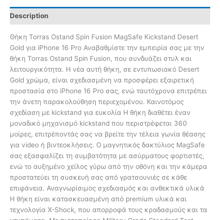
Description
Θήκη Torras Ostand Spin Fusion MagSafe Kickstand Desert
Gold για iPhone 16 Pro Αναβαθμίστε την εμπειρία σας με την
θήκη Torras Ostand Spin Fusion, που συνδυάζει στυλ και
λειτουργικότητα. Η νέα αυτή θήκη, σε εντυπωσιακό Desert
Gold χρώμα, είναι σχεδιασμένη να προσφέρει εξαιρετική
προστασία στο iPhone 16 Pro σας, ενώ ταυτόχρονα επιτρέπει
την άνετη παρακολούθηση περιεχομένου. Καινοτόμος
σχεδίαση με kickstand για ευκολία Η θήκη διαθέτει έναν
μοναδικό μηχανισμό kickstand που περιστρέφεται 360
μοίρες, επιτρέποντάς σας να βρείτε την τέλεια γωνία θέασης
για video ή βιντεοκλήσεις. Ο μαγνητικός δακτύλιος MagSafe
σας εξασφαλίζει τη συμβατότητα με ασύρματους φορτιστές,
ενώ το αυξημένο χείλος γύρω από την οθόνη και την κάμερα
προστατεύει τη συσκευή σας από γρατσουνιές σε κάθε
επιφάνεια. Αναγνωρίσιμος σχεδιασμός και ανθεκτικά υλικά
Η θήκη είναι κατασκευασμένη από premium υλικά και
τεχνολογία X-Shock, που απορροφά τους κραδασμούς και τα