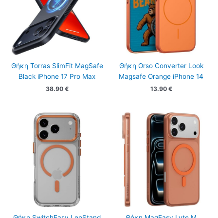
Θήκη Torras SlimFit MagSafe
Θήκη Orso Converter Look
Black iPhone 17 Pro Max
Magsafe Orange iPhone 14
38.90
€
13.90
€
Θήκη SwitchEasy LenStand
Θήκη MagEasy Lyte M