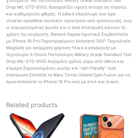
χτυπήματα. Με πιστοποίηση Military Grade Standard Test
Drop MIL-STD-810G, διασφαλίζει υψηλή αντοχή σε πτώσεις
και καθημερινές φθορές. Η ειδική επικάλυψη που έχει
υποστεί προσθέτει επιπλέον προστασία από γρατσουνιές, ενώ
οι στρογγυλεμένες γωνίες και η λεία επίστρωση κάνουν τη
χρήση της ευχάριστη. Βασικά Χαρακτηριστικά Συμβατότητα
με iPhone 16 Pro Περιστρεφόμενο kickstand 360° Τεχνολογία
MagSafe για ασύρματη φόρτιση Υλικά κατασκευής με
τεχνολογία X-Shock Πιστοποίηση Military Grade Standard Test
Drop MIL-STD-810G Αυξημένο χείλος γύρω από οθόνη και
κάμερα Στρογγυλεμένες γωνίες και “skin friendly” λεία
επίστρωση Επιλέξτε τη θήκη Torras Ostand Spin Fusion για να
προστατεύσετε το iPhone 16 Pro σας με στυλ και άνεση.
Related products