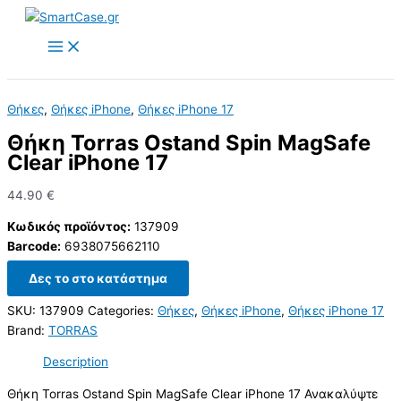
Skip
to
content
Θήκες
,
Θήκες iPhone
,
Θήκες iPhone 17
Θήκη Torras Ostand Spin MagSafe
Clear iPhone 17
44.90
€
Κωδικός προϊόντος:
137909
Barcode:
6938075662110
Δες το στο κατάστημα
SKU:
137909
Categories:
Θήκες
,
Θήκες iPhone
,
Θήκες iPhone 17
Brand:
TORRAS
Description
Θήκη Torras Ostand Spin MagSafe Clear iPhone 17 Ανακαλύψτε