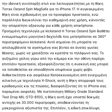
την ιδανική συνύπαρξη στυλ και λειτουργικότητας με τη θήκη
Torras Ostand Spin MagSafe για το iPhone 17. Η συγκεκριμένη
θήκη είναι σχεδιασμένη για να προσφέρει προστασία, ενώ
παράλληλα διευκολύνει την καθημερινή σας χρήση, κάνοντάς
την απαραίτητο αξεσουάρ για κάθε χρήστη smartphone.
Προηγμένη τεχνολογία με kickstand Η Torras Ostand Spin διαθέτει
ενσωματωμένο μαγνητικό δαχτυλίδι που μετατρέπεται σε 360°
περιστρεφόμενο kickstand. Αυτό σημαίνει ότι μπορείτε να
απολαμβάνετε τα αγαπημένα σας βίντεο σε άνετες γωνίες
θέασης, χωρίς να χρειάζεται να κρατάτε το τηλέφωνό σας. Το
αυξημένο χείλος γύρω από την κάμερα και την οθόνη παρέχει
επιπλέον προστασία, εξασφαλίζοντας ότι η συσκευή σας μπορεί
να τοποθετείται σε οποιαδήποτε επιφάνεια χωρίς φόβο.
Ανθεκτικότητα και ασφάλεια Κατασκευασμένη από ενισχυμένη
σιλικόνη με τεχνολογία X-Shock, αυτή η θήκη απορροφά τους
κραδασμούς και τις πτώσεις, διασφαλίζοντας ότι το iPhone σας
παραμένει ασφαλές. Με πιστοποίηση Military Grade Standard
Test Drop MIL-STD-810G, η θήκη αυτή έχει υποστεί δοκιμές
αντοχής σε 30.000 περιστροφές, αποδεικνύοντας τη
μακροχρόνια αξιοπιστία της. Επιπλέον, η ειδική επικάλυψη