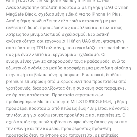
Θήκη UAG Civilian MagSafe Black για iPhone 14 Plus
Ανακαλύψτε την απόλυτη προστασία με τη θήκη UAG Civilian
MagSafe Black, σχεδιασμένη ειδικά για το iPhone 14 Plus.
Αυτή η θήκη συνδυάζει την ελαφριά κατασκευή με μια
ανθεκτική δομή, προσφέροντας ασφάλεια και στυλ στους
λάτρεις του μινιμαλιστικού σχεδιασμού. Εξαιρετική
ανθεκτικότητα και εργονομία Η θήκη UAG είναι φτιαγμένη
από εύκαμπτη TPU σιλικόνη, που αγκαλιάζει το smartphone
σας με έναν λεπτό και εργονομικό σχεδιασμό. Οι
ενισχυμένες γωνίες απορροφούν τους κραδασμούς, ενώ το
εξωτερικό ανάγλυφο μοτίβο προσφέρει μια μοναδική αίσθηση
στην αφή και βελτιωμένη πρόσφυση. Εσωτερικά, διαθέτει
premium επίστρωση από μικροσουέντ που προστατεύει από
γρατζουνιές, διασφαλίζοντας ότι η συσκευή σας παραμένει
σε άριστη κατάσταση. Προστασία στρατιωτικών
προδιαγραφών Με πιστοποίηση MIL.STD.810G.516.6, η θήκη
προσφέρει προστασία από πτώσεις έως 4.8 μέτρα, κάνοντάς
την ιδανική για καθημερινές προκλήσεις και περιπέτειες. Ο
σχεδιασμός της περιλαμβάνει ανυψωμένες άκρες γύρω από
την οθόνη και την κάμερα, προσφέροντας πρόσθετη
προστασία όταν το iPhone σας τοποθετείται σε επίπεδες