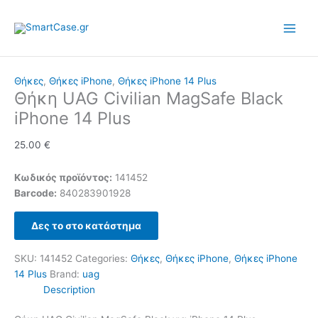
Skip
to
content
Θήκες
,
Θήκες iPhone
,
Θήκες iPhone 14 Plus
Θήκη UAG Civilian MagSafe Black
iPhone 14 Plus
25.00
€
Κωδικός προϊόντος:
141452
Barcode:
840283901928
Δες το στο κατάστημα
SKU:
141452
Categories:
Θήκες
,
Θήκες iPhone
,
Θήκες iPhone
14 Plus
Brand:
uag
Description