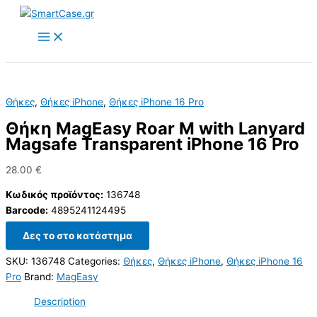
Skip
to
content
Θήκες
,
Θήκες iPhone
,
Θήκες iPhone 16 Pro
Θήκη MagEasy Roar M with Lanyard
Magsafe Transparent iPhone 16 Pro
28.00
€
Κωδικός προϊόντος:
136748
Barcode:
4895241124495
Δες το στο κατάστημα
SKU:
136748
Categories:
Θήκες
,
Θήκες iPhone
,
Θήκες iPhone 16
Pro
Brand:
MagEasy
Description