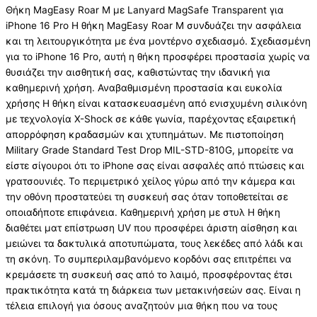
Θήκη MagEasy Roar M με Lanyard MagSafe Transparent για
iPhone 16 Pro Η θήκη MagEasy Roar M συνδυάζει την ασφάλεια
και τη λειτουργικότητα με ένα μοντέρνο σχεδιασμό. Σχεδιασμένη
για το iPhone 16 Pro, αυτή η θήκη προσφέρει προστασία χωρίς να
θυσιάζει την αισθητική σας, καθιστώντας την ιδανική για
καθημερινή χρήση. Αναβαθμισμένη προστασία και ευκολία
χρήσης Η θήκη είναι κατασκευασμένη από ενισχυμένη σιλικόνη
με τεχνολογία X-Shock σε κάθε γωνία, παρέχοντας εξαιρετική
απορρόφηση κραδασμών και χτυπημάτων. Με πιστοποίηση
Military Grade Standard Test Drop MIL-STD-810G, μπορείτε να
είστε σίγουροι ότι το iPhone σας είναι ασφαλές από πτώσεις και
γρατσουνιές. Το περιμετρικό χείλος γύρω από την κάμερα και
την οθόνη προστατεύει τη συσκευή σας όταν τοποθετείται σε
οποιαδήποτε επιφάνεια. Καθημερινή χρήση με στυλ Η θήκη
διαθέτει ματ επίστρωση UV που προσφέρει άριστη αίσθηση και
μειώνει τα δακτυλικά αποτυπώματα, τους λεκέδες από λάδι και
τη σκόνη. Το συμπεριλαμβανόμενο κορδόνι σας επιτρέπει να
κρεμάσετε τη συσκευή σας από το λαιμό, προσφέροντας έτσι
πρακτικότητα κατά τη διάρκεια των μετακινήσεών σας. Είναι η
τέλεια επιλογή για όσους αναζητούν μια θήκη που να τους