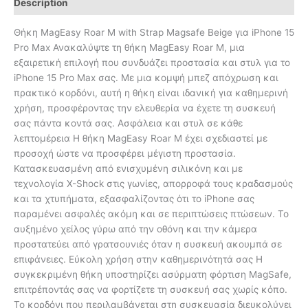
Description
Θήκη MagEasy Roar M with Strap Magsafe Beige για iPhone 15
Pro Max Ανακαλύψτε τη θήκη MagEasy Roar M, μια
εξαιρετική επιλογή που συνδυάζει προστασία και στυλ για το
iPhone 15 Pro Max σας. Με μια κομψή μπεζ απόχρωση και
πρακτικό κορδόνι, αυτή η θήκη είναι ιδανική για καθημερινή
χρήση, προσφέροντας την ελευθερία να έχετε τη συσκευή
σας πάντα κοντά σας. Ασφάλεια και στυλ σε κάθε
λεπτομέρεια Η θήκη MagEasy Roar M έχει σχεδιαστεί με
προσοχή ώστε να προσφέρει μέγιστη προστασία.
Κατασκευασμένη από ενισχυμένη σιλικόνη και με
τεχνολογία X-Shock στις γωνίες, απορροφά τους κραδασμούς
και τα χτυπήματα, εξασφαλίζοντας ότι το iPhone σας
παραμένει ασφαλές ακόμη και σε περιπτώσεις πτώσεων. Το
αυξημένο χείλος γύρω από την οθόνη και την κάμερα
προστατεύει από γρατσουνιές όταν η συσκευή ακουμπά σε
επιφάνειες. Εύκολη χρήση στην καθημερινότητά σας Η
συγκεκριμένη θήκη υποστηρίζει ασύρματη φόρτιση MagSafe,
επιτρέποντάς σας να φορτίζετε τη συσκευή σας χωρίς κόπο.
Το κορδόνι που περιλαμβάνεται στη συσκευασία διευκολύνει